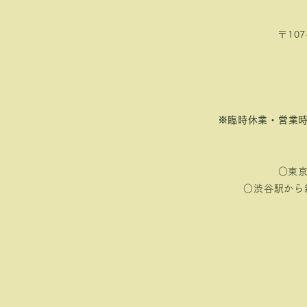
〒107
​※臨時休業・営業
○東
○渋谷駅から