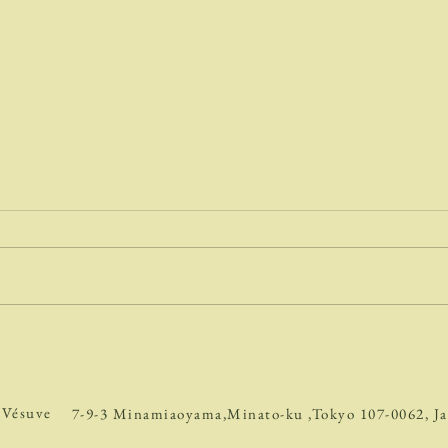
道端
水やり中に
 Vésuve
7-9-3 Minamiaoyama,Minato-ku ,Tokyo 107-0062, J