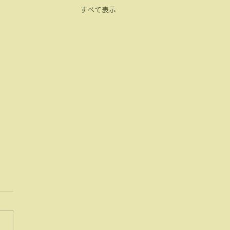
すべて表示
方法変更のお知らせ（5
日～）
不足等により、5月1日以降に